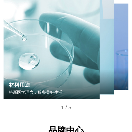
材料用
质量安全
格新医学
研发团队
质量把控，确保产品符合标
研发成果
标准化生产，严把质量关
材料种类
材料用途
新医美标准的制定者
生物医用高分子材料
格新医学理念，服务美好生活
1
/
5
品牌中心