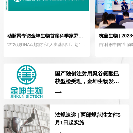
动脉网专访金坤生物首席科学家乔长晟：合成生物原料拓宽多场景使用至关重要
继“发现DNA双螺旋”和“人类基因组计划”两次生物科技革命之后，合成生物学被誉为“第三次生物科技革命”。“发现DNA双螺旋”和“人类基因组计划”，使人类实现了从认知生命到解读生命，合成生物学则开始推动我们跨向编写生命、创造生命。
国产独创注射用聚谷氨酸已
获型检受理，金坤生物发力
这个千亿黄金赛道
法规速递 | 两部规范性文件5
月1日起实施