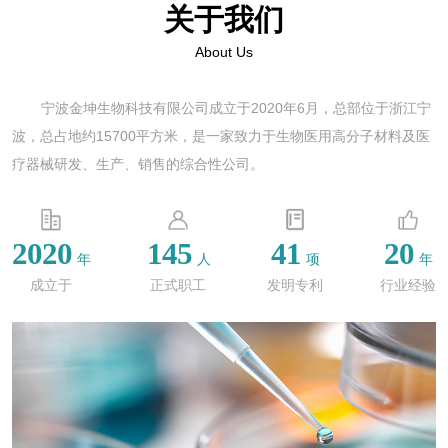
关于我们
About Us
宁波金坤生物科技有限公司成立于2020年6月，总部位于浙江宁
波，总占地约15700平方米，是一家致力于生物医用高分子材料及医
疗器械研发、生产、销售的综合性公司。
2020
145
41
20
年
人
项
年
成立于
正式职工
发明专利
行业经验