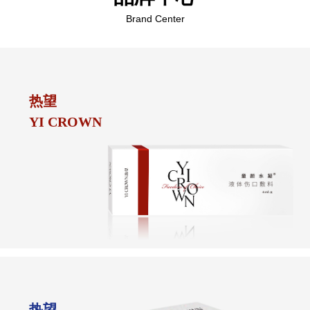
Brand Center
热望
YI CROWN
热望