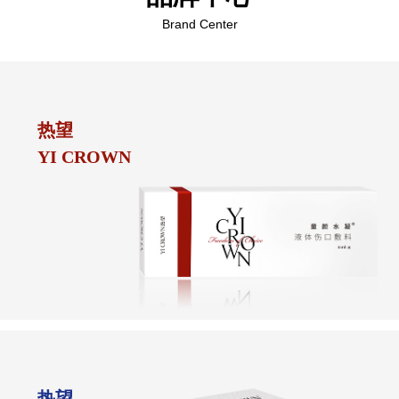
Brand Center
热望
YI CROWN
热望