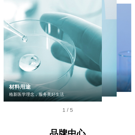
材料用
质量安全
格新医学
研发团队
质量把控，确保产品符合标
研发成果
标准化生产，严把质量关
材料种类
材料用途
新医美标准的制定者
生物医用高分子材料
格新医学理念，服务美好生活
1
/
5
品牌中心