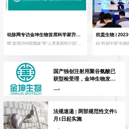
动脉网专访金坤生物首席科学家乔长晟：合成生物原料拓宽多场景使用至关重要
继“发现DNA双螺旋”和“人类基因组计划”两次生物科技革命之后，合成生物学被誉为“第三次生物科技革命”。“发现DNA双螺旋”和“人类基因组计划”，使人类实现了从认知生命到解读生命，合成生物学则开始推动我们跨向编写生命、创造生命。
国产独创注射用聚谷氨酸已
获型检受理，金坤生物发力
这个千亿黄金赛道
法规速递 | 两部规范性文件5
月1日起实施