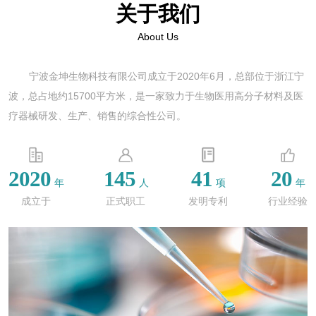
关于我们
About Us
宁波金坤生物科技有限公司成立于2020年6月，总部位于浙江宁
波，总占地约15700平方米，是一家致力于生物医用高分子材料及医
疗器械研发、生产、销售的综合性公司。
2020
145
41
20
年
人
项
年
成立于
正式职工
发明专利
行业经验